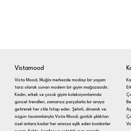
K
Vistamood
Ka
Vista Mood, Muğla merkezde modayı bir yaşam
Er
tarzı olarak sunan modern bir giyim mağazasıdır.
Ç
Kadın, erkek ve çocuk giyim koleksiyonlarında
Be
güncel trendleri, zamansız parçalarla bir araya
Ay
getirerek her stile hitap eder. Şehirli, dinamik ve
Ça
özgün tasarımlarıyla Vista Mood; günlük şıklıktan
Va
özel anlara kadar her anınıza eşlik eden kombinler