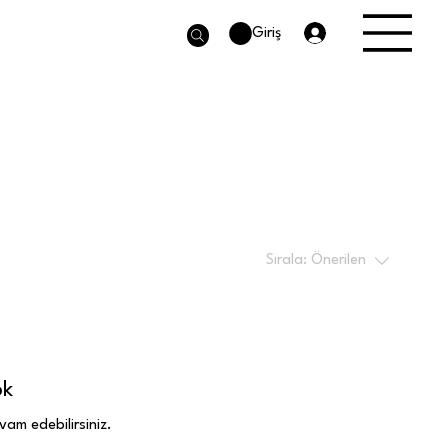
Giriş
Sırala:
Önerilen
ok
vam edebilirsiniz.