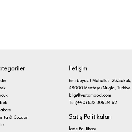
ategoriler
İletişim
dın
Emirbeyazıt Mahallesi 28.Sokak,
kek
48000 Menteşe/Muğla, Türkiye
ocuk
bilgi@vistamood.com
bek
Tel:(+90) 532 305 34 62
akabı
Satış Politikaları
nta & Cüzdan
liz
İade Politikası