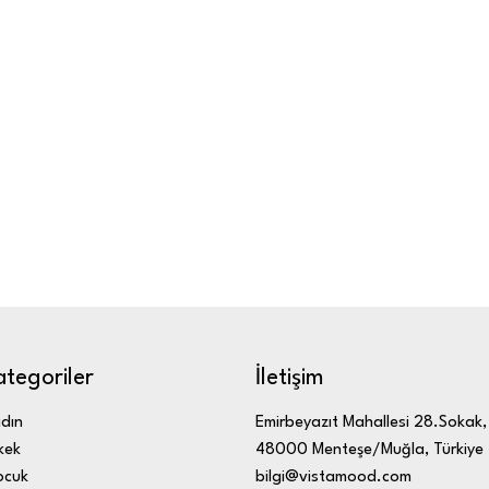
ategoriler
İletişim
dın
Emirbeyazıt Mahallesi 28.Sokak,
kek
48000 Menteşe/Muğla, Türkiye
ocuk
bilgi@vistamood.com