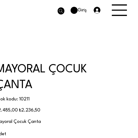
Giriş
MAYORAL ÇOCUK
ÇANTA
Stok
tok kodu:
10211
kodu:
10211
jinal
İndirimli
2.485,00
₺2.236,50
at
fiyat
ayoral Çocuk Çanta
det