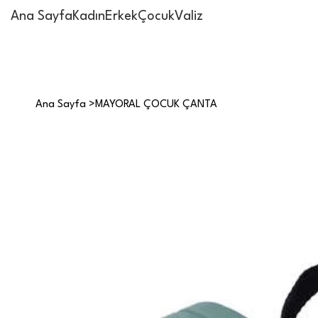
Ana Sayfa
Kadın
Erkek
Çocuk
Valiz
Ana Sayfa
>
MAYORAL ÇOCUK ÇANTA