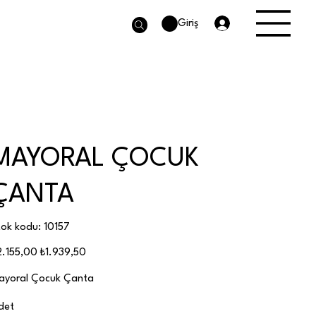
Giriş
MAYORAL ÇOCUK
ÇANTA
Stok
tok kodu:
10157
kodu:
10157
jinal
İndirimli
2.155,00
₺1.939,50
at
fiyat
ayoral Çocuk Çanta
det