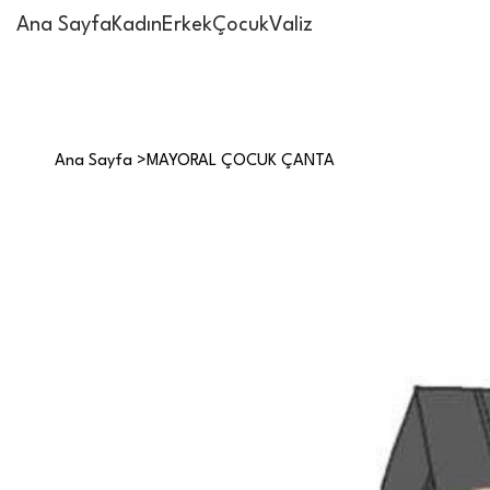
Ana Sayfa
Kadın
Erkek
Çocuk
Valiz
Ana Sayfa
>
MAYORAL ÇOCUK ÇANTA