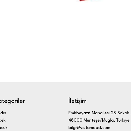
ategoriler
İletişim
dın
Emirbeyazıt Mahallesi 28.Sokak,
kek
48000 Menteşe/Muğla, Türkiye
ocuk
bilgi@vistamood.com