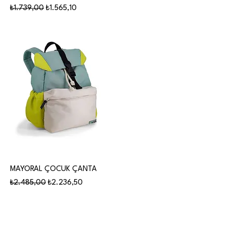
Normal Fiyat
İndirimli Fiyat
₺1.739,00
₺1.565,10
MAYORAL ÇOCUK ÇANTA
Normal Fiyat
İndirimli Fiyat
₺2.485,00
₺2.236,50