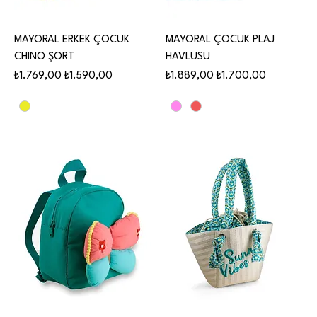
MAYORAL ERKEK ÇOCUK
MAYORAL ÇOCUK PLAJ
CHINO ŞORT
HAVLUSU
Normal Fiyat
İndirimli Fiyat
Normal Fiyat
İndirimli Fiyat
₺1.769,00
₺1.590,00
₺1.889,00
₺1.700,00