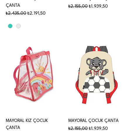
ÇANTA
Normal Fiyat
İndirimli Fiyat
₺2.155,00
₺1.939,50
Normal Fiyat
İndirimli Fiyat
₺2.435,00
₺2.191,50
MAYORAL KIZ ÇOCUK
MAYORAL ÇOCUK ÇANTA
ÇANTA
Normal Fiyat
İndirimli Fiyat
₺2.155,00
₺1.939,50