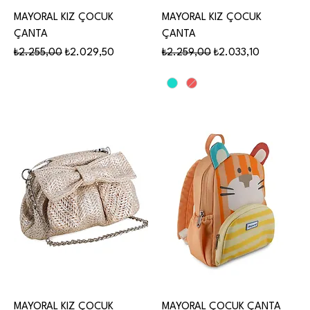
MAYORAL KIZ ÇOCUK
MAYORAL KIZ ÇOCUK
ÇANTA
ÇANTA
Normal Fiyat
İndirimli Fiyat
Normal Fiyat
İndirimli Fiyat
₺2.255,00
₺2.029,50
₺2.259,00
₺2.033,10
MAYORAL KIZ ÇOCUK
MAYORAL ÇOCUK ÇANTA