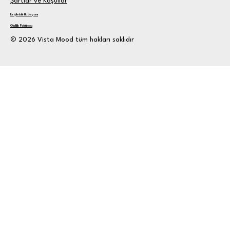
Şartlar ve Koşullar
Erişilebilirlik Beyanı
Gizlilik Politikası
© 2026 Vista Mood tüm hakları saklıdır